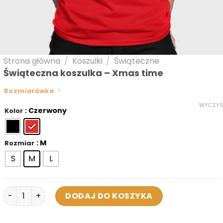
Strona główna
/
Koszulki
/
Świąteczne
Świąteczna koszulka – Xmas time
Rozmiarówka
WYCZYŚ
: Czerwony
Kolor
: M
Rozmiar
S
M
L
ilość Świąteczna koszulka - Xmas time
DODAJ DO KOSZYKA