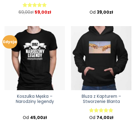
69,00
zł
59,00
zł
Od
39,00
zł
Oceniono
5.00
na 5
Edycja
Koszulka Męska –
Bluza z Kapturem –
Narodziny legendy
Stworzenie Blanta
Od
45,00
zł
Od
74,00
zł
Oceniono
5.00
na 5