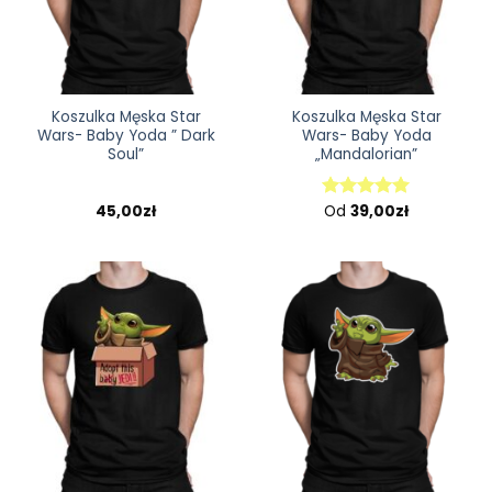
Koszulka Męska Star
Koszulka Męska Star
Wars- Baby Yoda ” Dark
Wars- Baby Yoda
Soul”
„Mandalorian”
45,00
zł
Od
39,00
zł
Oceniono
5.00
na 5