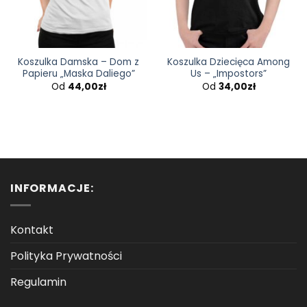
Koszulka Damska – Dom z
Koszulka Dziecięca Among
Papieru „Maska Daliego”
Us – „Impostors”
Od
44,00
zł
Od
34,00
zł
INFORMACJE:
Kontakt
Polityka Prywatności
Regulamin