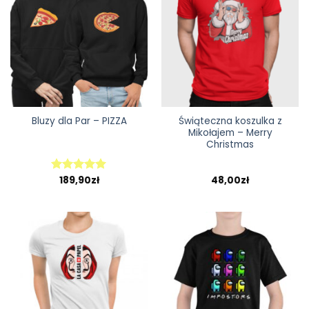
Świąteczna koszulka z
Bluzy dla Par – PIZZA
Mikołajem – Merry
Christmas
189,90
zł
48,00
zł
Oceniono
5.00
na 5