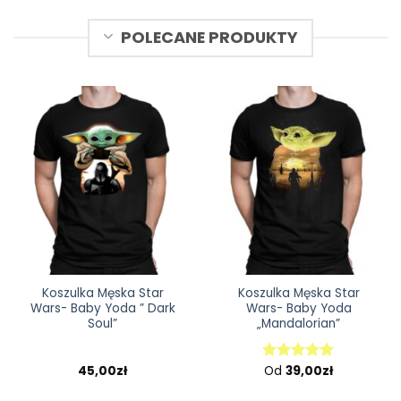
POLECANE PRODUKTY
Koszulka Męska Star
Koszulka Męska Star
Wars- Baby Yoda ” Dark
Wars- Baby Yoda
Soul”
„Mandalorian”
45,00
zł
Od
39,00
zł
Oceniono
5.00
na 5