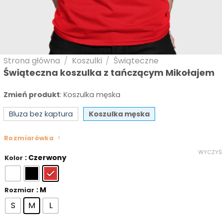
Strona główna
/
Koszulki
/
Świąteczne
Świąteczna koszulka z tańczącym Mikołajem
Zmień produkt
:
Koszulka męska
Bluza bez kaptura
Koszulka męska
Rozmiarówka
WYCZYŚ
: Czerwony
Kolor
: M
Rozmiar
S
M
L