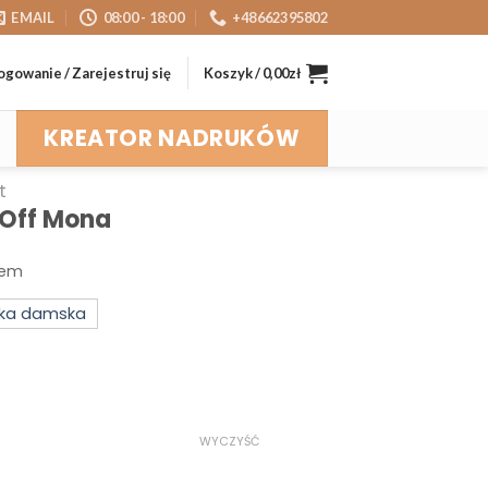
EMAIL
08:00 - 18:00
+48662395802
ogowanie / Zarejestruj się
Koszyk /
0,00
zł
KREATOR NADRUKÓW
t
 Off Mona
rem
lka damska
WYCZYŚĆ