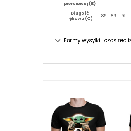
piersiowej (B)
Długość
86
89
91
rękawa (C)
Formy wysyłki i czas realiz