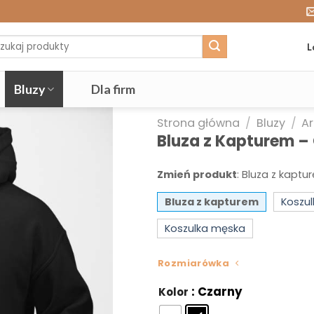
j:
L
Bluzy
Dla firm
Strona główna
/
Bluzy
/
Ar
Bluza z Kapturem –
Zmień produkt
:
Bluza z kaptu
Bluza z kapturem
Koszu
Koszulka męska
Rozmiarówka
: Czarny
Kolor