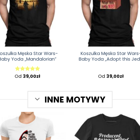
oszulka Męska Star Wars-
Koszulka Męska Star Wars
Baby Yoda „Mandalorian”
Baby Yoda „Adopt this Jed
Od
39,00
zł
Od
39,00
zł
Oceniono
5.00
na 5
INNE MOTYWY