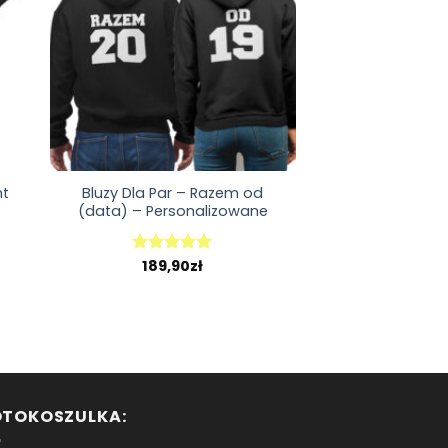
nt
Bluzy Dla Par – Razem od
(data) – Personalizowane
189,90
zł
Oceniono
5.00
na 5
OTOKOSZULKA: