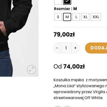
: M
Rozmiar
S
M
L
XL
XXL
79,00
zł
ilość Bluza z Kapturem -
DODAJ
Od
74,00
zł
Koszulka męska z motywem
„Mona Lisa” stylizowanego
wprowadzony przez Virgila 
streetwearowej Off White.