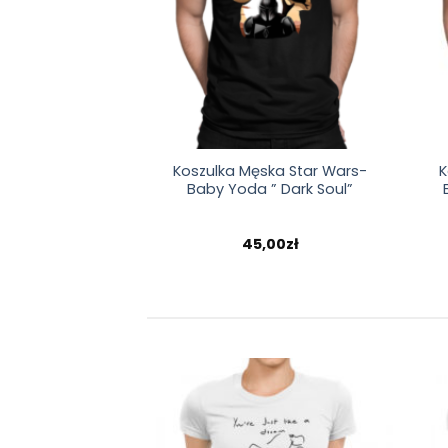
Koszulka Męska Star Wars-
K
Baby Yoda ” Dark Soul”
45,00
zł