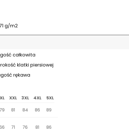
271 g/m2
ugość całkowita
rokość klatki piersiowej
ugość rękawa
XL
XXL
3XL
4XL
5XL
79
81
84
86
89
66
71
76
81
86