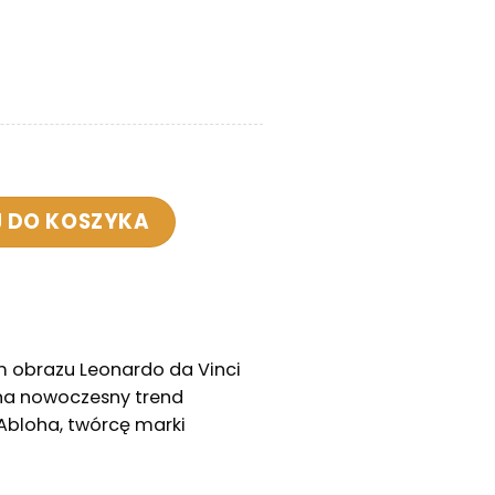
 Off Mona
 DO KOSZYKA
 obrazu Leonardo da Vinci
 na nowoczesny trend
Abloha, twórcę marki