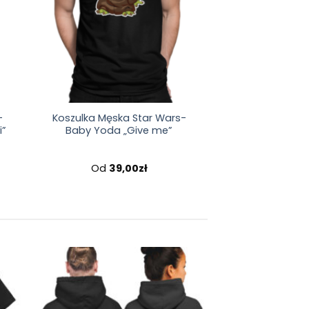
-
Koszulka Męska Star Wars-
i”
Baby Yoda „Give me”
Od
39,00
zł