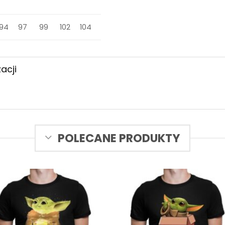
94
97
99
102
104
acji
POLECANE PRODUKTY