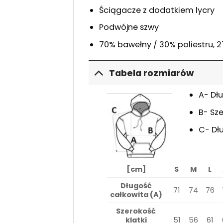
Ściągacze z dodatkiem lycry
Podwójne szwy
70% bawełny / 30% poliestru, 
Tabela rozmiarów
A- Dł
B- Sze
C- Dł
[cm]
S
M
L
Długość
71
74
76
całkowita (A)
Szerokość
klatki
51
56
61