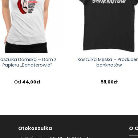
Koszulka Damska – Dom z
Koszulka Męska – Produce
Papieru „Bohaterowie”
banknotów
Od
44,00
zł
59,00
zł
Otokoszulka
O 