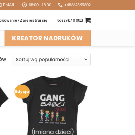
EMAIL
08:00 - 18:00
+48662395802
ogowanie / Zarejestruj się
Koszyk /
0,00
zł
KREATOR NADRUKÓW
ków
Edycja