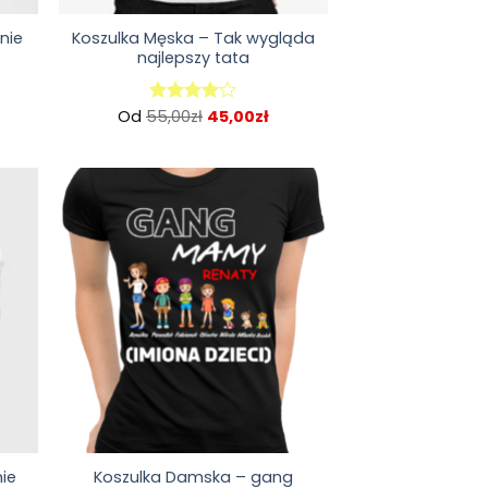
nie
Koszulka Męska – Tak wygląda
najlepszy tata
Od
55,00
zł
45,00
zł
Oceniono
4.00
na
5
ie
Koszulka Damska – gang