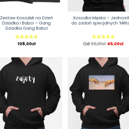
Zestaw Koszulek na Dzień
Koszulka Męska – Jednost
Dziadka i Babci – Gang
do zadań specjalnych 'Milit
Dziadka Gang Babci
108,00
zł
Od
55,00
zł
45,00
zł
Oceniono
Oceniono
5.00
na 5
5.00
na 5