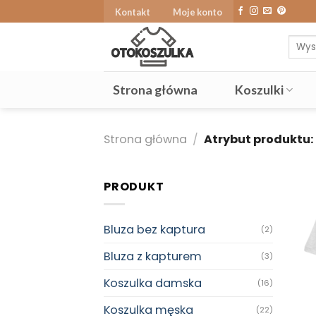
Skip
Kontakt
Moje konto
to
Szuka
content
Strona główna
Koszulki
Strona główna
/
Atrybut produktu:
PRODUKT
Bluza bez kaptura
(2)
Bluza z kapturem
(3)
Koszulka damska
(16)
Koszulka męska
(22)