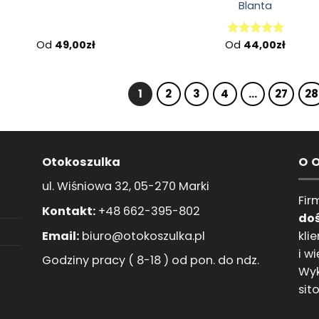
Blanta
Od
49,00
zł
Od
44,00
zł
Oceniono
5.00
na 5
1
2
3
4
…
27
28
Otokoszulka
O 
ul. Wiśniowa 32, 05-270 Marki
Fir
Kontakt:
+48 662-395-802
do
Email:
biuro@otokoszulka.pl
kli
i w
Godziny pracy ( 8-18 ) od pon. do ndz.
Wyk
sit