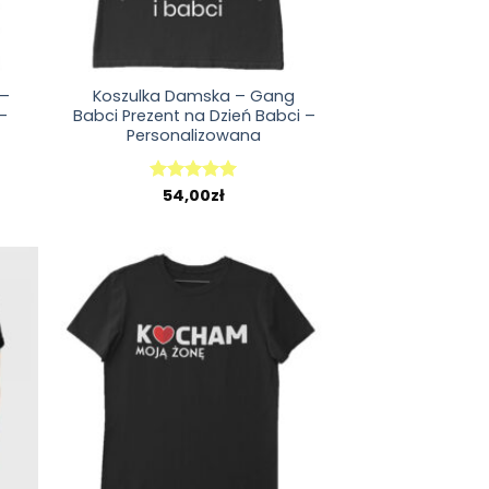
 –
Koszulka Damska – Gang
 –
Babci Prezent na Dzień Babci –
Personalizowana
54,00
zł
Oceniono
5.00
na 5