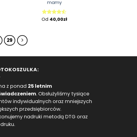
mamy
Od
40,00
zł
Oceniono
4.50
na 5
29
OTOKOSZULKA:
ma z ponad
25 letnim
świadczeniem
. Obsłużyliśmy tysiące
entów indywidualnych oraz mniejszych
iększych przedsiębiorców.
onujemy nadruki metodą DTG oraz
odruku.