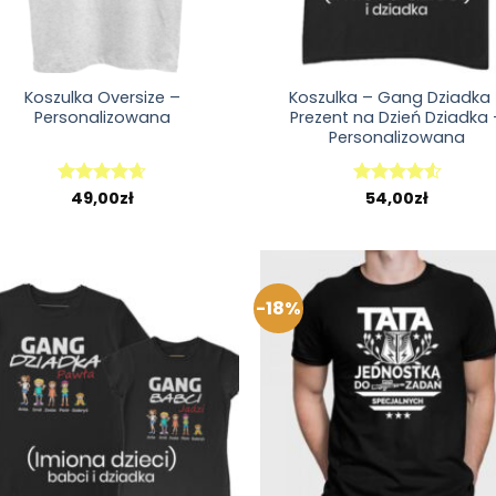
Koszulka Oversize –
Koszulka – Gang Dziadka
Personalizowana
Prezent na Dzień Dziadka
Personalizowana
49,00
zł
54,00
zł
Oceniono
Oceniono
4.63
na 5
4.57
na 5
-18%