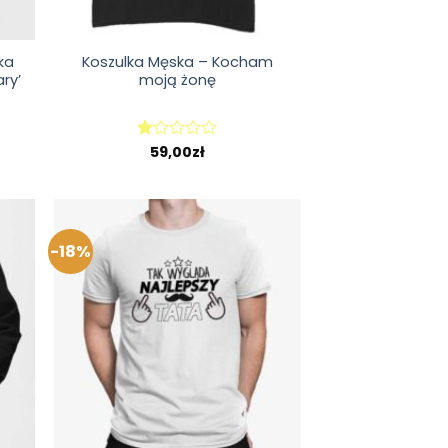
ka
Koszulka Męska – Kocham
ary’
moją żonę
59,00
zł
Oceniono
1.00
na
5
-18%