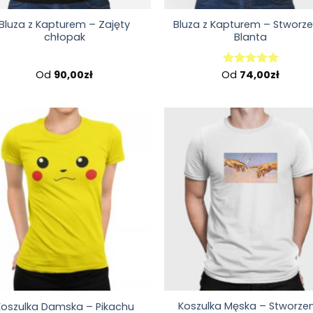
Bluza z Kapturem – Zajęty
Bluza z Kapturem – Stworze
chłopak
Blanta
Od
90,00
zł
Od
74,00
zł
Oceniono
5.00
na 5
Koszulka Męska – Stworzen
Koszulka Damska – Pikachu