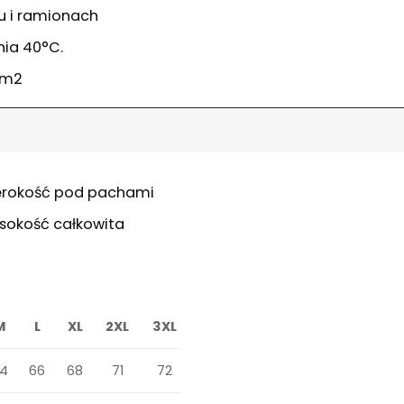
 i ramionach
ia 40°C.
/m2
erokość pod pachami
sokość całkowita
M
L
XL
2XL
3XL
4
66
68
71
72