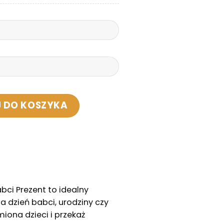
Gang Babci Prezent na Dzień Babci - Personalizow
 DO KOSZYKA
ci Prezent to idealny
a dzień babci, urodziny czy
miona dzieci i przekaż