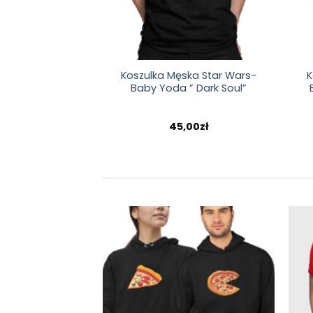
Koszulka Męska Star Wars-
K
Baby Yoda ” Dark Soul”
45,00
zł