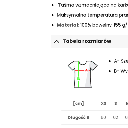
Taśma wzmacniająca na karku
Maksymalna temperatura pran
Materiał:
100% bawełny, 155 g
Tabela rozmiarów
A- Sz
B- Wy
[cm]
XS
S
Długość B
60
62
6