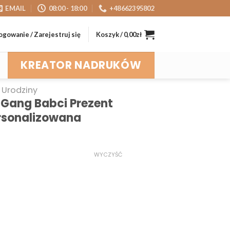
EMAIL
08:00 - 18:00
+48662395802
ogowanie / Zarejestruj się
Koszyk /
0,00
zł
KREATOR NADRUKÓW
Urodziny
Gang Babci Prezent
ersonalizowana
WYCZYŚĆ