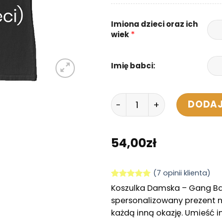
Imiona dzieci oraz ich
*
wiek
Imię babci:
ilość Koszulka Damska - 
DODAJ
54,00
zł
(
7
opinii klienta)
Oceniony
7
Koszulka Damska – Gang Bab
5.00
na 5
spersonalizowany prezent n
na
podstawie
każdą inną okazję. Umieść i
ocen