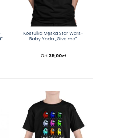
-
Koszulka Męska Star Wars-
i”
Baby Yoda „Give me”
Od
39,00
zł