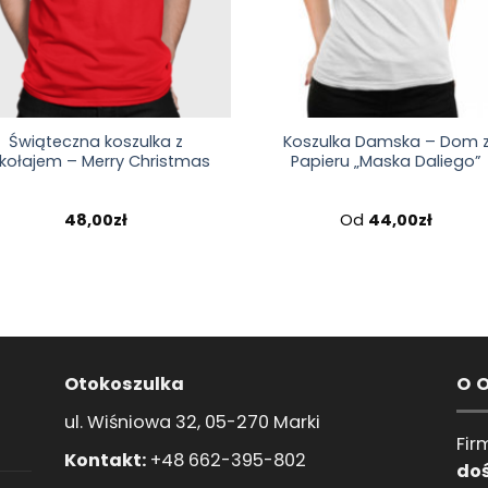
Świąteczna koszulka z
Koszulka Damska – Dom 
kołajem – Merry Christmas
Papieru „Maska Daliego”
48,00
zł
Od
44,00
zł
Otokoszulka
O 
ul. Wiśniowa 32, 05-270 Marki
Fir
Kontakt:
+48 662-395-802
do