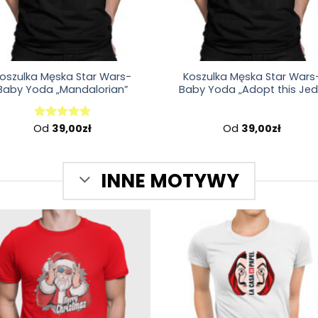
oszulka Męska Star Wars-
Koszulka Męska Star Wars
Baby Yoda „Mandalorian”
Baby Yoda „Adopt this Jed
Od
39,00
zł
Od
39,00
zł
Oceniono
5.00
na 5
INNE MOTYWY