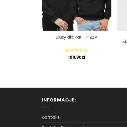
Bluzy dla Par – PIZZA
Mi
189,90
zł
Oceniono
5.00
na 5
INFORMACJE:
Kontakt