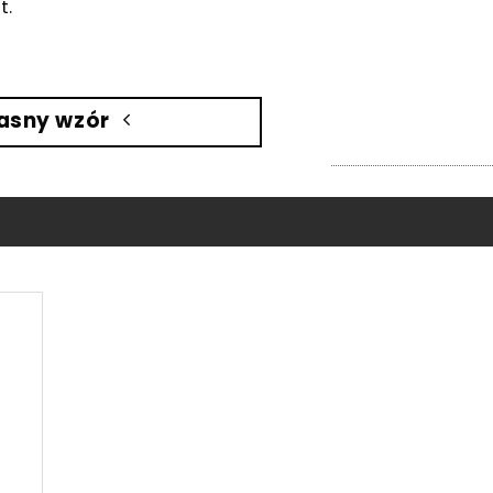
t.
asny wzór