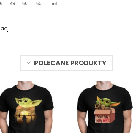
6
48
50
50
56
acji
POLECANE PRODUKTY