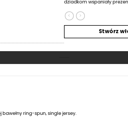
dziadkom wspaniały prezen
klientów
Stwórz wł
wełny ring-spun, single jersey. ​