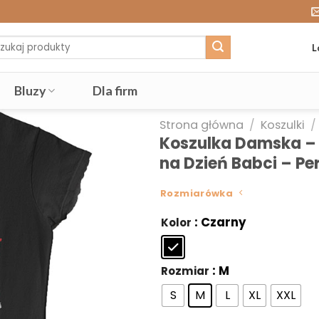
j:
L
Bluzy
Dla firm
Strona główna
/
Koszulki
/
Koszulka Damska – 
na Dzień Babci – P
Rozmiarówka
: Czarny
Kolor
: M
Rozmiar
S
M
L
XL
XXL