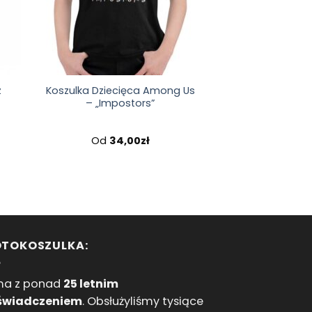
z
Koszulka Dziecięca Among Us
– „Impostors”
Od
34,00
zł
OTOKOSZULKA:
ma z ponad
25 letnim
świadczeniem
. Obsłużyliśmy tysiące