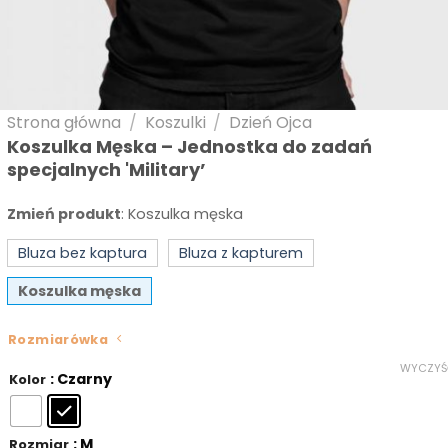
Strona główna
/
Koszulki
/
Dzień Ojca
Koszulka Męska – Jednostka do zadań
specjalnych 'Military’
Zmień produkt
:
Koszulka męska
Bluza bez kaptura
Bluza z kapturem
Koszulka męska
Rozmiarówka
WYCZYŚ
: Czarny
Kolor
: M
Rozmiar