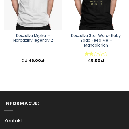
Koszulka Męska –
Koszulka Star Wars- Baby
Narodziny legendy 2
Yoda Feed Me –
Mandalorian
Od
45,00
zł
45,00
zł
Oceniono
2.00
na 5
INFORMACJE:
Kontakt