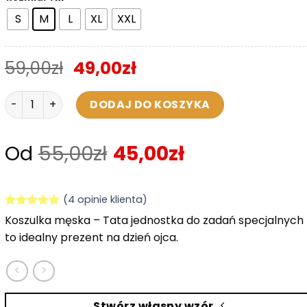
S
M
L
XL
XXL
59,00
zł
49,00
zł
ilość Koszulka Męska - Jednostka do zadań specjalnych 'M
DODAJ DO KOSZYKA
Od
55,00
zł
45,00
zł
(
4
opinie klienta)
Oceniony
4
Koszulka męska – Tata jednostka do zadań specjalnych
5.00
na 5
to idealny prezent na dzień ojca.
na
podstawie
ocen
klientów
Stwórz własny wzór