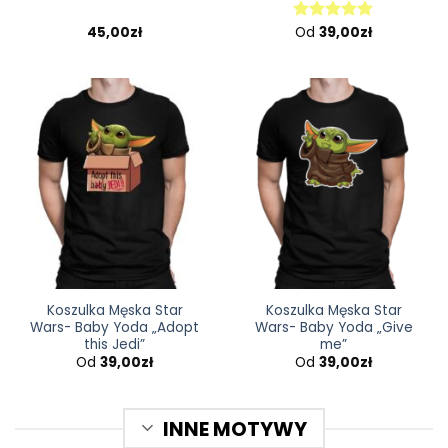
45,00
zł
Od
39,00
zł
Oceniono
5.00
na 5
Koszulka Męska Star
Koszulka Męska Star
Wars- Baby Yoda „Adopt
Wars- Baby Yoda „Give
this Jedi”
me”
Od
39,00
zł
Od
39,00
zł
INNE MOTYWY