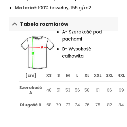
Materiał:
100% bawełny, 155 g/m2
Tabela rozmiarów
A- Szerokość pod
pachami
B- Wysokość
całkowita
[cm]
XS
S
M
L
XL
XXL
3XL
4XL
Szerokość
48
51
53
56
58
61
66
69
A
Długość B
68
70
72
74
76
78
82
84