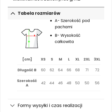
Tabela rozmiarów
A- Szerokość pod
pachami
B- Wysokość
całkowita
[cm]
XS
S
M
L
XL
2XL
3XL
Długość B
60
62
64
66
68
71
72
Szerokość
42
44
46
48
50
50
56
A
Formy wysyłki i czas realizacji