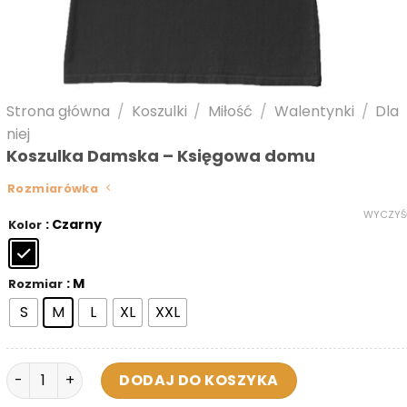
Strona główna
/
Koszulki
/
Miłość
/
Walentynki
/
Dla
niej
Koszulka Damska – Księgowa domu
Rozmiarówka
WYCZYŚ
: Czarny
Kolor
: M
Rozmiar
S
M
L
XL
XXL
ilość Koszulka Damska - Księgowa domu
DODAJ DO KOSZYKA