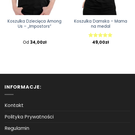
Koszulka Dziecięca Among
Koszulka Damska – Mama
Us – „Impostors”
na medal
Od
34,00
zł
49,00
zł
Oceniono
5.00
na 5
INFORMACJE:
Kontakt
Polityka Prywatności
Regulamin