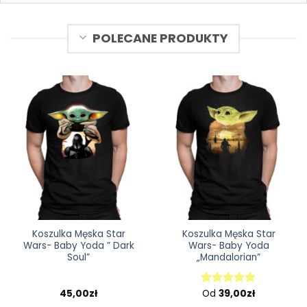
POLECANE PRODUKTY
Koszulka Męska Star
Koszulka Męska Star
Wars- Baby Yoda ” Dark
Wars- Baby Yoda
Soul”
„Mandalorian”
45,00
zł
Od
39,00
zł
Oceniono
5.00
na 5