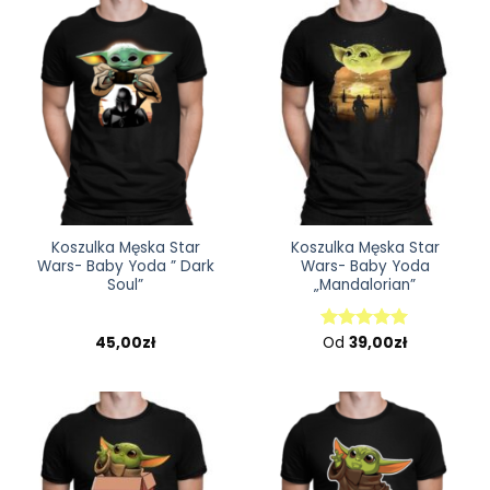
Koszulka Męska Star
Koszulka Męska Star
Wars- Baby Yoda ” Dark
Wars- Baby Yoda
Soul”
„Mandalorian”
45,00
zł
Od
39,00
zł
Oceniono
5.00
na 5