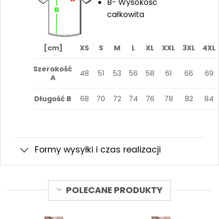
B- Wysokość
całkowita
[cm]
XS
S
M
L
XL
XXL
3XL
4XL
Szerokość
48
51
53
56
58
61
66
69
A
Długość B
68
70
72
74
76
78
82
84
Formy wysyłki i czas realizacji
POLECANE PRODUKTY