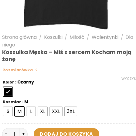
Strona główna
/
Koszulki
/
Miłość
/
Walentynki
/
Dla
niego
Koszulka Męska – Miś z sercem Kocham moją
żonę
Rozmiarówka
WYCZYŚ
: Czarny
Kolor
: M
Rozmiar
S
M
L
XL
XXL
3XL
ilość Koszulka Męska - Miś z sercem Kocham moją żonę
DODAJ DO KOSZYKA