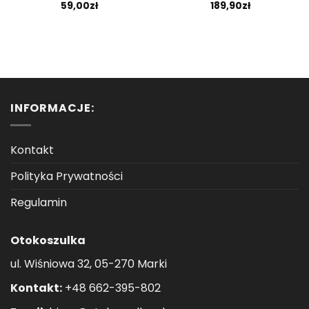
59,00
zł
189,90
zł
Oceniono
5.00
na 5
INFORMACJE:
Kontakt
Polityka Prywatności
Regulamin
Otokoszulka
ul. Wiśniowa 32, 05-270 Marki
Kontakt:
+48 662-395-802