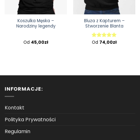
Koszulka Męska –
Bluza z Kapturem –
Narodziny legendy
Stworzenie Blanta
Od
45,00
zł
Od
74,00
zł
Oceniono
5.00
na 5
INFORMACJE:
Kontakt
Polityka Prywatności
Regulamin