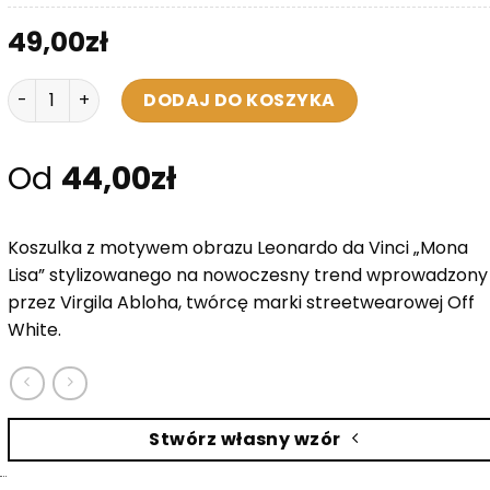
49,00
zł
ilość Koszulka Damska - Off Mona
DODAJ DO KOSZYKA
Od
44,00
zł
Koszulka z motywem obrazu Leonardo da Vinci „Mona
Lisa” stylizowanego na nowoczesny trend wprowadzony
przez Virgila Abloha, twórcę marki streetwearowej Off
White.
Stwórz własny wzór