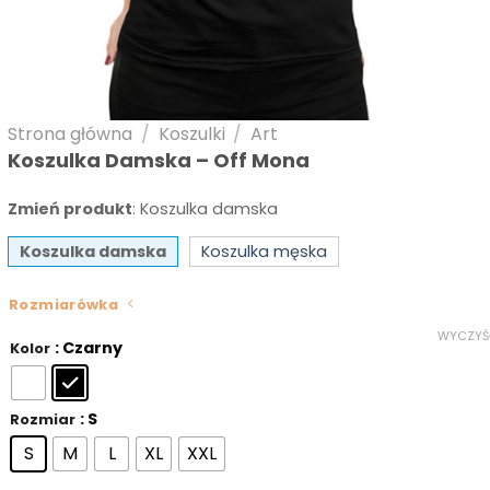
Strona główna
/
Koszulki
/
Art
Koszulka Damska – Off Mona
Zmień produkt
:
Koszulka damska
Koszulka damska
Koszulka męska
Rozmiarówka
WYCZYŚ
: Czarny
Kolor
: S
Rozmiar
S
M
L
XL
XXL