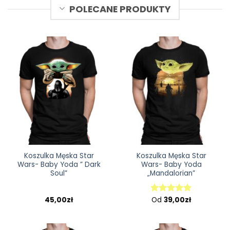
POLECANE PRODUKTY
Koszulka Męska Star
Koszulka Męska Star
Wars- Baby Yoda ” Dark
Wars- Baby Yoda
Soul”
„Mandalorian”
45,00
zł
Od
39,00
zł
Oceniono
5.00
na 5