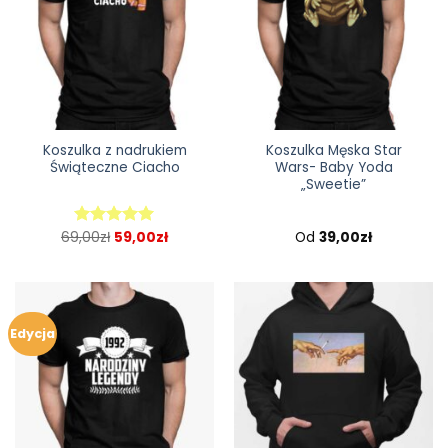
Koszulka z nadrukiem
Koszulka Męska Star
Świąteczne Ciacho
Wars- Baby Yoda
„Sweetie”
69,00
zł
59,00
zł
Od
39,00
zł
Oceniono
5.00
na 5
Edycja