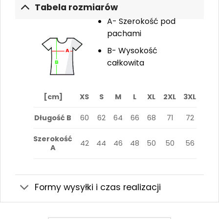
Tabela rozmiarów
A- Szerokość pod
pachami
B- Wysokość
całkowita
[cm]
XS
S
M
L
XL
2XL
3XL
Długość B
60
62
64
66
68
71
72
Szerokość
42
44
46
48
50
50
56
A
Formy wysyłki i czas realizacji