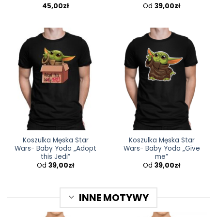
45,00
zł
Od
39,00
zł
Oceniono
5.00
na 5
Koszulka Męska Star
Koszulka Męska Star
Wars- Baby Yoda „Adopt
Wars- Baby Yoda „Give
this Jedi”
me”
Od
39,00
zł
Od
39,00
zł
INNE MOTYWY