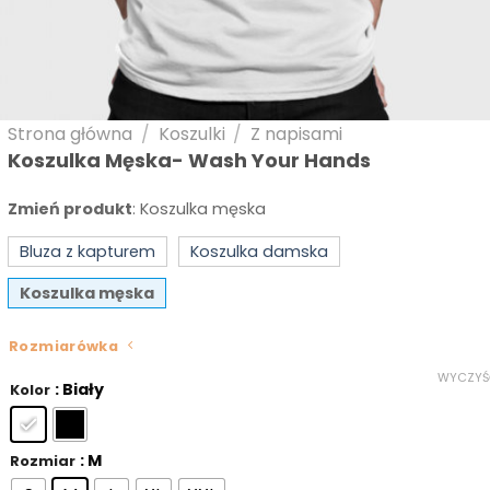
Strona główna
/
Koszulki
/
Z napisami
Koszulka Męska- Wash Your Hands
Zmień produkt
:
Koszulka męska
Bluza z kapturem
Koszulka damska
Koszulka męska
Rozmiarówka
WYCZYŚ
: Biały
Kolor
: M
Rozmiar