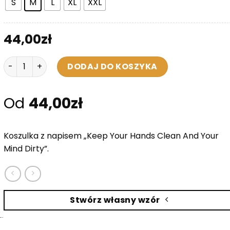
S
M
L
XL
XXL
44,00
zł
ilość Koszulka Męska- Wash Your Hands
DODAJ DO KOSZYKA
Od
44,00
zł
Koszulka z napisem „Keep Your Hands Clean And Your
Mind Dirty”.
Stwórz własny wzór