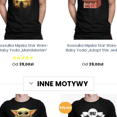
oszulka Męska Star Wars-
Koszulka Męska Star Wars
Baby Yoda „Mandalorian”
Baby Yoda „Adopt this Jed
Od
39,00
zł
Od
39,00
zł
Oceniono
5.00
na 5
INNE MOTYWY
Edycja