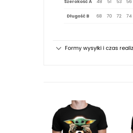
Szerokość A
48
51
53
56
Długość B
68
70
72
74
Formy wysyłki i czas realiz