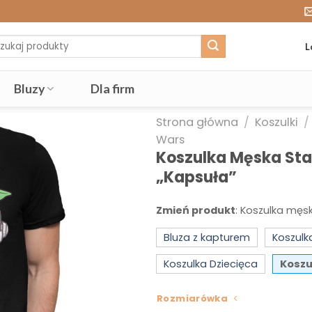
j:
L
Bluzy
Dla firm
Strona główna
/
Koszulki
/
Wars
Koszulka Męska St
„Kapsuła”
Zmień produkt
:
Koszulka męs
Bluza z kapturem
Koszul
Koszulka Dziecięca
Koszu
Rozmiarówka