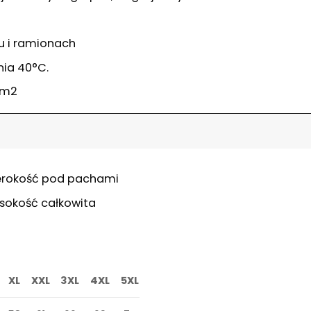
 i ramionach
ia 40°C.
/m2
erokość pod pachami
sokość całkowita
XL
XXL
3XL
4XL
5XL