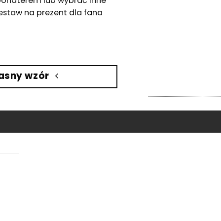
ohaterem lub wybrać inne
estaw na prezent dla fana
asny wzór