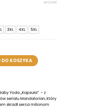
WYCZYŚĆ
L
3XL
4XL
5XL
ar Wars- Baby Yoda "Kapsuła"
 DO KOSZYKA
Baby Yoda „Kapsuła” – z
w serialu Mandalorian, który
m skradł serca milionom