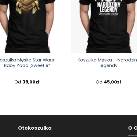
oszulka Męska Star Wars-
Koszulka Męska – Narodzin
Baby Yoda „Sweetie”
legendy
Od
39,00
zł
Od
45,00
zł
Otokoszulka
O 