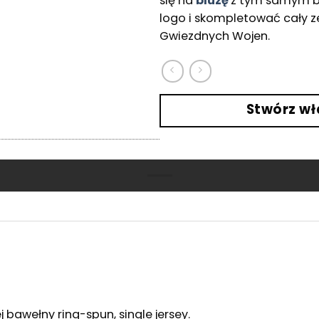
się na
bluzę
z tym samym b
logo i skompletować cały z
Gwiezdnych Wojen.
Stwórz wł
wełny ring-spun, single jersey. ​