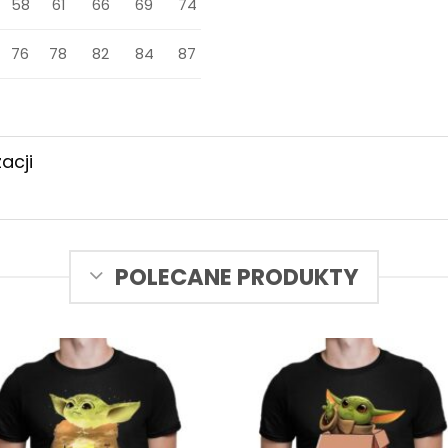
58
61
66
69
74
76
78
82
84
87
acji
POLECANE PRODUKTY