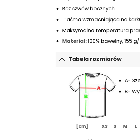
Bez szwów bocznych.
Taśma wzmacniająca na karku
Maksymalna temperatura pran
Materiał:
100% bawełny, 155 g
Tabela rozmiarów
A- Sz
B- Wy
[cm]
XS
S
M
L