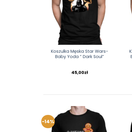
Koszulka Męska Star Wars-
K
Baby Yoda ” Dark Soul”
45,00
zł
-14%