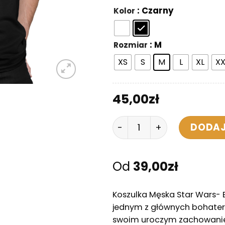
: Czarny
Kolor
: M
Rozmiar
XS
S
M
L
XL
XX
45,00
zł
ilość Koszulka Męska St
DODAJ
Od
39,00
zł
Koszulka Męska Star Wars- 
jednym z głównych bohateró
swoim uroczym zachowanie