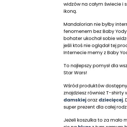
widzów na całym świecie i 
ikoną.
Mandalorian nie byłby int
fenomenem bez Baby Yody. T
bohater ukochał sobie widzó
jeśli ktoś nie oglądał tej pr
Internecie memy z Baby Yo
To najlepszy pomysł dla ws
Star Wars!
Wśród produktów dostępnyc
znajdziesz również T-shirty
damskiej
oraz
dziecięcej
.
super prezent dla całej rodz
Jeżeli koszulka to za mało