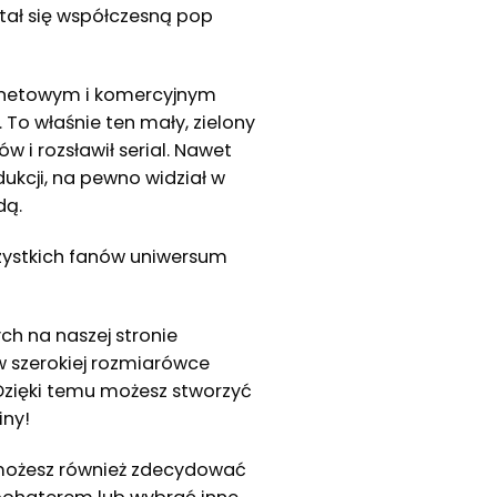
stał się współczesną pop
ernetowym i komercyjnym
o właśnie ten mały, zielony
w i rozsławił serial. Nawet
odukcji, na pewno widział w
dą.
zystkich fanów uniwersum
h na naszej stronie
 w szerokiej rozmiarówce
 Dzięki temu możesz stworzyć
iny!
 możesz również zdecydować