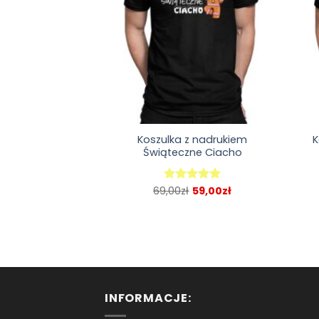
Koszulka z nadrukiem
K
Świąteczne Ciacho
69,00
zł
59,00
zł
Oceniono
5.00
na 5
INFORMACJE: