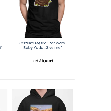
-
Koszulka Męska Star Wars-
i”
Baby Yoda „Give me”
Od
39,00
zł