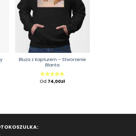
y
Bluza z Kapturem – Stworzenie
Blanta
Od
74,00
zł
Oceniono
5.00
na 5
OTOKOSZULKA: