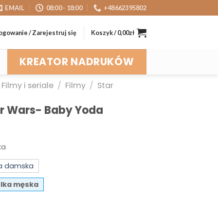
EMAIL
08:00 - 18:00
+48662395802
ogowanie / Zarejestruj się
Koszyk /
0,00
zł
KREATOR NADRUKÓW
Filmy i seriale
/
Filmy
/
Star
ar Wars- Baby Yoda
ka
ka damska
lka męska