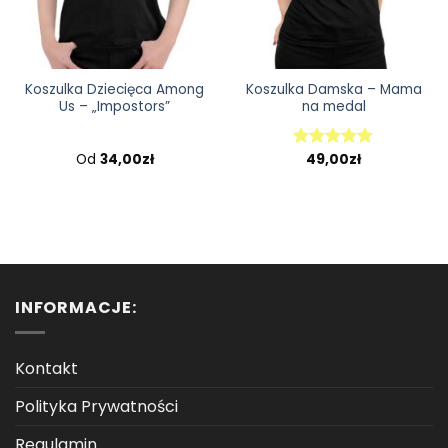
Koszulka Dziecięca Among
Koszulka Damska – Mama
Us – „Impostors”
na medal
Od
34,00
zł
49,00
zł
Oceniono
5.00
na 5
INFORMACJE:
Kontakt
Polityka Prywatności
Regulamin