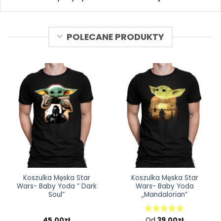
POLECANE PRODUKTY
Koszulka Męska Star
Koszulka Męska Star
Wars- Baby Yoda ” Dark
Wars- Baby Yoda
Soul”
„Mandalorian”
45,00
zł
Od
39,00
zł
Oceniono