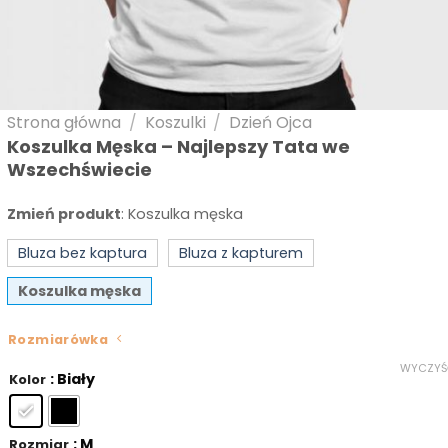
Strona główna
/
Koszulki
/
Dzień Ojca
Koszulka Męska – Najlepszy Tata we
Wszechświecie
Zmień produkt
:
Koszulka męska
Bluza bez kaptura
Bluza z kapturem
Koszulka męska
Rozmiarówka
WYCZYŚ
: Biały
Kolor
: M
Rozmiar