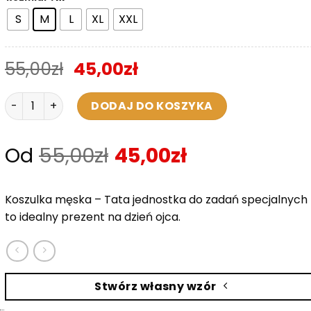
S
M
L
XL
XXL
55,00
zł
45,00
zł
ilość Koszulka Męska - Najlepszy Tata we Wszechświecie
DODAJ DO KOSZYKA
Od
55,00
zł
45,00
zł
Koszulka męska – Tata jednostka do zadań specjalnych
to idealny prezent na dzień ojca.
Stwórz własny wzór