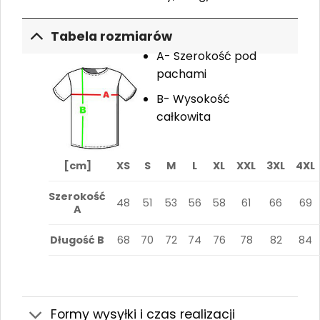
Tabela rozmiarów
A- Szerokość pod
pachami
B- Wysokość
całkowita
[cm]
XS
S
M
L
XL
XXL
3XL
4XL
Szerokość
48
51
53
56
58
61
66
69
A
Długość B
68
70
72
74
76
78
82
84
Formy wysyłki i czas realizacji