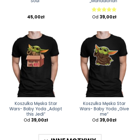
Soul”
„Mandalorian”
45,00
zł
Od
39,00
zł
Oceniono
5.00
na 5
Koszulka Męska Star
Koszulka Męska Star
Wars- Baby Yoda „Adopt
Wars- Baby Yoda „Give
this Jedi”
me”
Od
39,00
zł
Od
39,00
zł