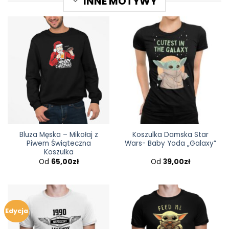
INNE MOTYWY
Bluza Męska – Mikołaj z
Koszulka Damska Star
Piwem Świąteczna
Wars- Baby Yoda „Galaxy”
Koszulka
Od
65,00
zł
Od
39,00
zł
Edycja