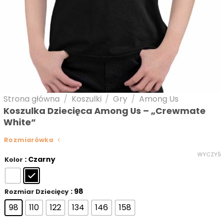
Strona główna
/
Koszulki
/
Gry
/
Among Us
Koszulka Dziecięca Among Us – „Crewmate
White”
Rozmiarówka
WYCZYŚ
: Czarny
Kolor
: 98
Rozmiar Dziecięcy
98
110
122
134
146
158