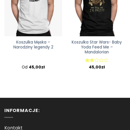
Koszulka Męska –
Koszulka Star Wars- Baby
Narodziny legendy 2
Yoda Feed Me –
Mandalorian
Od
45,00
zł
45,00
zł
Oceniono
2.00
na 5
INFORMACJE:
Kontakt