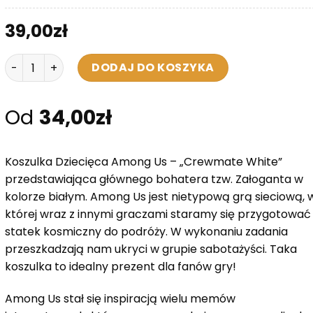
39,00
zł
ilość Koszulka Dziecięca Among Us - "Crewmate White"
DODAJ DO KOSZYKA
Od
34,00
zł
Koszulka Dziecięca Among Us – „Crewmate White”
przedstawiająca głównego bohatera tzw. Załoganta w
kolorze białym. Among Us jest nietypową grą sieciową, 
której wraz z innymi graczami staramy się przygotować
statek kosmiczny do podróży. W wykonaniu zadania
przeszkadzają nam ukryci w grupie sabotażyści. Taka
koszulka to idealny prezent dla fanów gry!
Among Us stał się inspiracją wielu memów