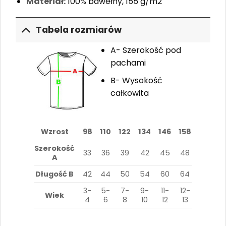
Materiał:
100% bawełny, 155 g/m2
Tabela rozmiarów
A- Szerokość pod
pachami
B- Wysokość
całkowita
Wzrost
98
110
122
134
146
158
Szerokość
33
36
39
42
45
48
A
Długość B
42
44
50
54
60
64
3-
5-
7-
9-
11-
12-
Wiek
4
6
8
10
12
13