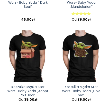
Wars- Baby Yoda ” Dark
Wars- Baby Yoda
Soul”
„Mandalorian”
45,00
zł
Od
39,00
zł
Oceniono
5.00
na 5
Koszulka Męska Star
Koszulka Męska Star
Wars- Baby Yoda „Adopt
Wars- Baby Yoda „Give
this Jedi”
me”
Od
39,00
zł
Od
39,00
zł