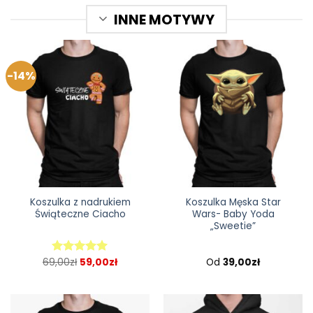
INNE MOTYWY
-14%
Koszulka z nadrukiem
Koszulka Męska Star
Świąteczne Ciacho
Wars- Baby Yoda
„Sweetie”
69,00
zł
59,00
zł
Od
39,00
zł
Oceniono
5.00
na 5