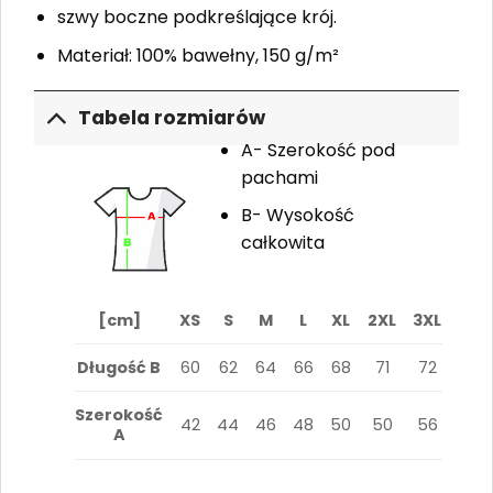
szwy boczne podkreślające krój.
Materiał: 100% bawełny, 150 g/m²
Tabela rozmiarów
A- Szerokość pod
pachami
B- Wysokość
całkowita
[cm]
XS
S
M
L
XL
2XL
3XL
Długość B
60
62
64
66
68
71
72
Szerokość
42
44
46
48
50
50
56
A