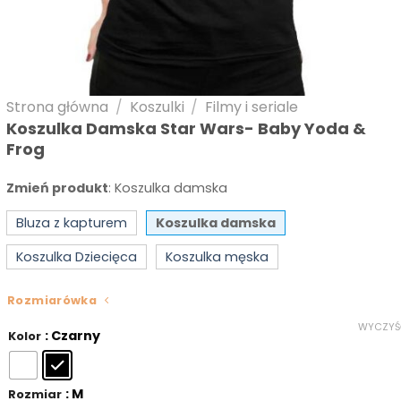
Strona główna
/
Koszulki
/
Filmy i seriale
Koszulka Damska Star Wars- Baby Yoda &
Frog
Zmień produkt
:
Koszulka damska
Bluza z kapturem
Koszulka damska
Koszulka Dziecięca
Koszulka męska
Rozmiarówka
WYCZYŚ
: Czarny
Kolor
: M
Rozmiar