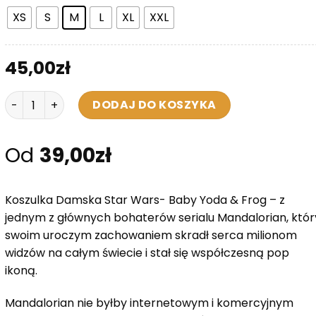
XS
S
M
L
XL
XXL
45,00
zł
ilość Koszulka Damska Star Wars- Baby Yoda & Frog
DODAJ DO KOSZYKA
Od
39,00
zł
Koszulka Damska Star Wars- Baby Yoda & Frog – z
jednym z głównych bohaterów serialu Mandalorian, któr
swoim uroczym zachowaniem skradł serca milionom
widzów na całym świecie i stał się współczesną pop
ikoną.
Mandalorian nie byłby internetowym i komercyjnym