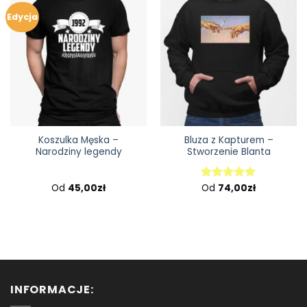
Edycja
Koszulka Męska –
Bluza z Kapturem –
Narodziny legendy
Stworzenie Blanta
Od
45,00
zł
Od
74,00
zł
Oceniono
5.00
na 5
INFORMACJE: