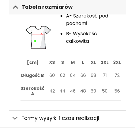
Tabela rozmiarów
A- Szerokość pod
pachami
B- Wysokość
całkowita
[cm]
XS
S
M
L
XL
2XL
3XL
Długość B
60
62
64
66
68
71
72
Szerokość
42
44
46
48
50
50
56
A
Formy wysyłki i czas realizacji