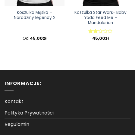
Koszulka Męska –
Koszulka Star Wars- Baby
Narodziny legendy 2
Yoda Feed Me –
Mandalorian
Od
45,00
zł
45,00
zł
Oceniono
2.00
na 5
INFORMACJE:
Kontakt
Polityka Prywatności
Regulamin