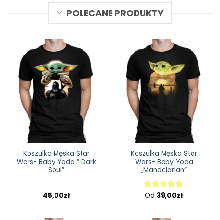
POLECANE PRODUKTY
Koszulka Męska Star
Koszulka Męska Star
Wars- Baby Yoda ” Dark
Wars- Baby Yoda
Soul”
„Mandalorian”
45,00
zł
Od
39,00
zł
Oceniono
5.00
na 5