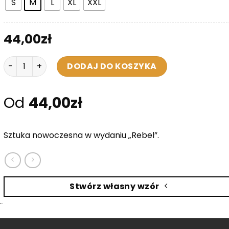
S
M
L
XL
XXL
44,00
zł
ilość Koszulka Damska - Fck This
DODAJ DO KOSZYKA
Od
44,00
zł
Sztuka nowoczesna w wydaniu „Rebel”.
Stwórz własny wzór