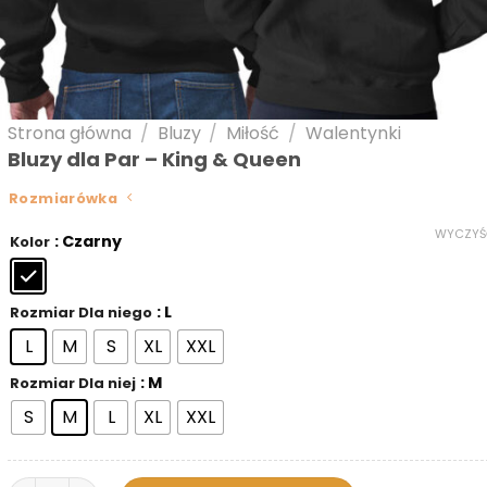
Strona główna
/
Bluzy
/
Miłość
/
Walentynki
Bluzy dla Par – King & Queen
Rozmiarówka
WYCZYŚ
: Czarny
Kolor
: L
Rozmiar Dla niego
L
M
S
XL
XXL
: M
Rozmiar Dla niej
S
M
L
XL
XXL