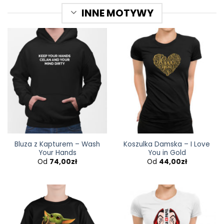
INNE MOTYWY
Bluza z Kapturem – Wash
Koszulka Damska – I Love
Your Hands
You in Gold
Od
74,00
zł
Od
44,00
zł