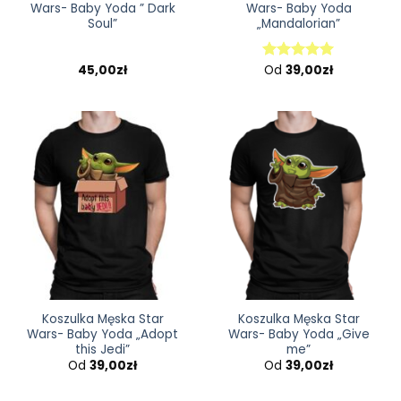
Wars- Baby Yoda ” Dark
Wars- Baby Yoda
Soul”
„Mandalorian”
45,00
zł
Od
39,00
zł
Oceniono
5.00
na 5
Koszulka Męska Star
Koszulka Męska Star
Wars- Baby Yoda „Adopt
Wars- Baby Yoda „Give
this Jedi”
me”
Od
39,00
zł
Od
39,00
zł