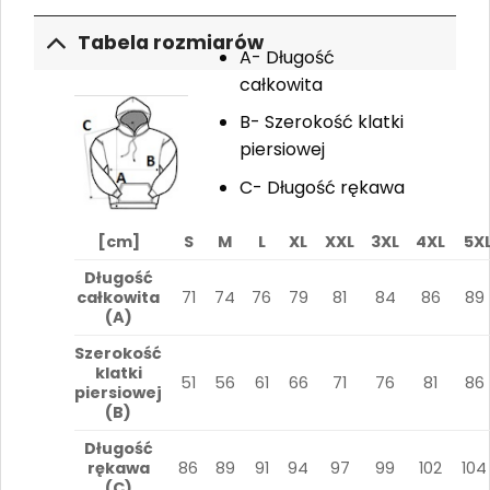
Tabela rozmiarów
A- Długość
całkowita
B- Szerokość klatki
piersiowej
C- Długość rękawa
[cm]
S
M
L
XL
XXL
3XL
4XL
5X
Długość
całkowita
71
74
76
79
81
84
86
89
(A)
Szerokość
klatki
51
56
61
66
71
76
81
86
piersiowej
(B)
Długość
rękawa
86
89
91
94
97
99
102
104
(C)