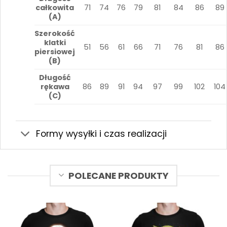
całkowita
71
74
76
79
81
84
86
89
(A)
Szerokość
klatki
51
56
61
66
71
76
81
86
piersiowej
(B)
Długość
rękawa
86
89
91
94
97
99
102
104
(C)
Formy wysyłki i czas realizacji
POLECANE PRODUKTY