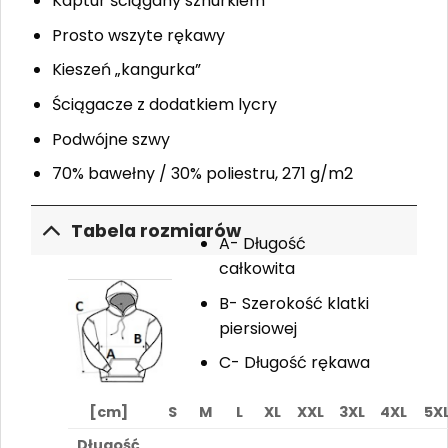
Kaptur ściągany sznurkiem
Prosto wszyte rękawy
Kieszeń „kangurka”
Ściągacze z dodatkiem lycry
Podwójne szwy
70% bawełny / 30% poliestru, 271 g/m2
Tabela rozmiarów
A- Długość
całkowita
B- Szerokość klatki
piersiowej
C- Długość rękawa
[cm]
S
M
L
XL
XXL
3XL
4XL
5X
Długość