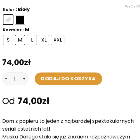
WYCZYŚ
: Biały
Kolor
: M
Rozmiar
S
M
L
XL
XXL
74,00
zł
ilość Bluza z Kapturem - Dom z Papieru "Maska Daliego"
DODAJ DO KOSZYKA
Od
74,00
zł
Dom z papieru to jeden z najbardziej spektakularnych
seriali ostatnich lat!
Maska Daliego stała się już znakiem rozpoznawczym