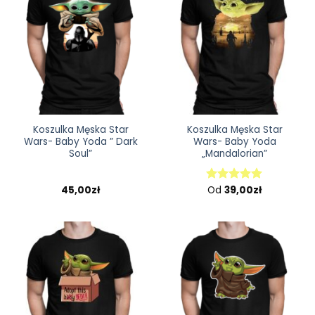
Koszulka Męska Star
Koszulka Męska Star
Wars- Baby Yoda ” Dark
Wars- Baby Yoda
Soul”
„Mandalorian”
45,00
zł
Od
39,00
zł
Oceniono
5.00
na 5