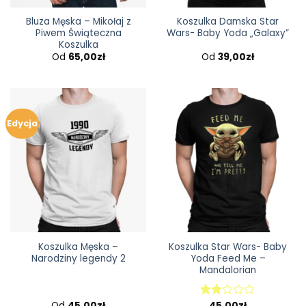
Bluza Męska – Mikołaj z
Koszulka Damska Star
Piwem Świąteczna
Wars- Baby Yoda „Galaxy”
Koszulka
Od
65,00
zł
Od
39,00
zł
Edycja
Koszulka Męska –
Koszulka Star Wars- Baby
Narodziny legendy 2
Yoda Feed Me –
Mandalorian
Od
45,00
zł
45,00
zł
Oceniono