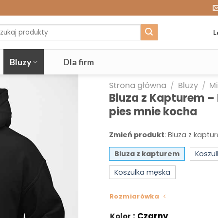
j:
L
Bluzy
Dla firm
Strona główna
/
Bluzy
/
Mi
Bluza z Kapturem –
pies mnie kocha
Zmień produkt
:
Bluza z kaptu
Bluza z kapturem
Koszu
Koszulka męska
Rozmiarówka
: Czarny
Kolor