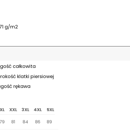
271 g/m2
ugość całkowita
rokość klatki piersiowej
ugość rękawa
XL
XXL
3XL
4XL
5XL
79
81
84
86
89