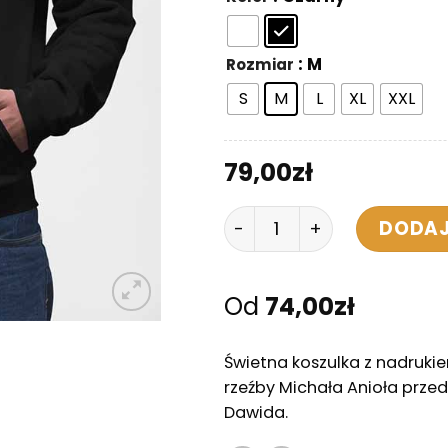
: M
Rozmiar
S
M
L
XL
XXL
79,00
zł
ilość Bluza z Kapturem -
DODAJ
Od
74,00
zł
Świetna koszulka z nadruk
rzeźby Michała Anioła przed
Dawida.