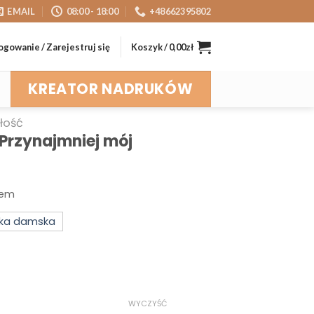
EMAIL
08:00 - 18:00
+48662395802
ogowanie / Zarejestruj się
Koszyk /
0,00
zł
KREATOR NADRUKÓW
łość
 Przynajmniej mój
rem
lka damska
WYCZYŚĆ