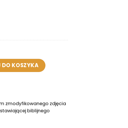
 Przynajmniej mój pies mnie kocha
 DO KOSZYKA
iem zmodyfikowanego zdjęcia
stawiającej biblijnego