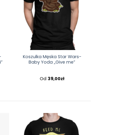
-
Koszulka Męska Star Wars-
i”
Baby Yoda „Give me”
Od
39,00
zł