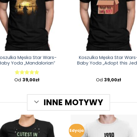
oszulka Męska Star Wars-
Koszulka Męska Star Wars
Baby Yoda „Mandalorian”
Baby Yoda „Adopt this Jed
Od
39,00
zł
Od
39,00
zł
Oceniono
5.00
na 5
INNE MOTYWY
Edycja