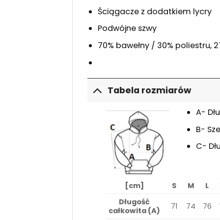
Ściągacze z dodatkiem lycry
Podwójne szwy
70% bawełny / 30% poliestru, 
Tabela rozmiarów
A- Dł
B- Sze
C- Dł
[cm]
S
M
L
Długość
71
74
76
całkowita (A)