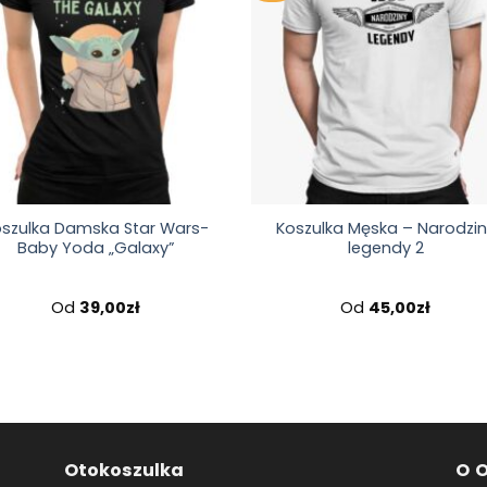
oszulka Damska Star Wars-
Koszulka Męska – Narodzin
Baby Yoda „Galaxy”
legendy 2
Od
39,00
zł
Od
45,00
zł
Otokoszulka
O 