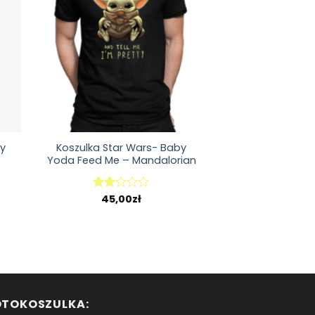
y
Koszulka Star Wars- Baby
Yoda Feed Me – Mandalorian
45,00
zł
Oceniono
2.00
na 5
OTOKOSZULKA: