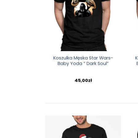
Koszulka Męska Star Wars-
K
Baby Yoda ” Dark Soul”
45,00
zł