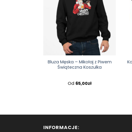
Bluza Męska – Mikołaj z Piwem
K
Świąteczna Koszulka
Od
65,00
zł
INFORMACJE: