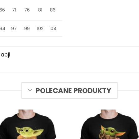
66
71
76
81
86
94
97
99
102
104
acji
POLECANE PRODUKTY