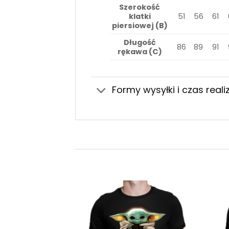
Szerokość
klatki
51
56
61
piersiowej (B)
Długość
86
89
91
rękawa (C)
Formy wysyłki i czas realiz