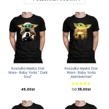
Koszulka Męska Star
Koszulka Męska Star
Wars- Baby Yoda ” Dark
Wars- Baby Yoda
Soul”
„Mandalorian”
45,00
zł
Od
39,00
zł
Oceniono
5.00
na 5